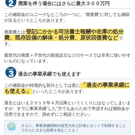
廃業を伴う場合にはさらに最大３００万円
この補助金のユニークなところの一つに、”廃業費”に対しても補助
が出るというところがあります。
登記にかかる司法書士報酬や在庫の処分
廃業費とは
費、既存設備の解体・処分費、原状回復費など
で
す。
親世代の廃業＋子世代の新規設立などのケースでは非常に使いやす
いものになっています。
過去の事業承継でも使えます
「過去の事業承継に
この補助金の特徴的な部分としては更に
も使える」
といったところがあります。
過去とはいえ２０１５年４月以降というくくりにはなってしまいま
すが、すでに事業承継”した”方でもあらためて申請すれば補助金が
活用できますので、諦めずにご相談ください。
さらに、事業承継税制や経営力向上計画とセットで利用すること
でさらに大きな効果を生むことも！