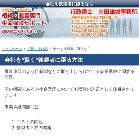
会社を後継者に譲るなら
トップページ
＞
法律こぼれ話
＞ 会社を後継者に譲るなら
会社を”賢く”後継者に譲る方法
最近連日のように新聞などに取り上げられている事業承継に関する
問題。
国の機関である中小企業庁においても喫緊の課題として注目されて
います。
事業承継問題には
コストの問題
後継者不在の問題