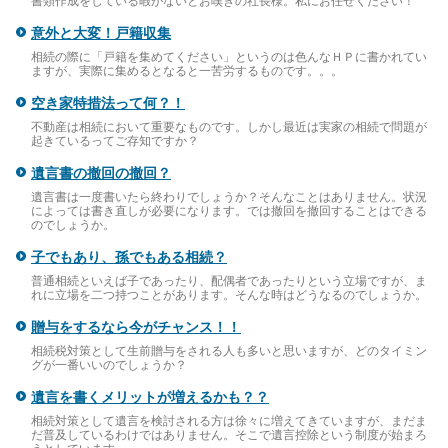
書類作成をしている暇がないとお嘆きの社長様。私にお任せください！
意外と大変！戸籍収集
相続の際に「戸籍を集めてください」というのは色んなＨＰに書かれてい
ますが、実際に集めるとなると一苦労するものです。。。
空き家特措法って何？！
不動産は相続において重要なものです。しかし最近は実家の相続で問題が
起きているってご存知ですか？
遺言書の撤回の撤回？
遺言書は一度書いたら終わりでしょうか？そんなことはありません。状況
によっては書き直しが必要になります。では撤回を撤回することはできる
のでしょうか。
子でもあり、孫でもある相続？
普通相続といえば子であったり、配偶者であったりという立場ですが、ま
れに立場を二つ持つことがあります。そんな時はどうなるのでしょうか。
贈与をするなら今がチャンス！！
相続税対策として生前贈与をされる人も多いと思いますが、どのタイミン
グが一番いいのでしょうか？
遺言を書くメリットが増えるかも？？
相続対策として遺言を検討される方は徐々に増えてきていますが、まだま
だ普及しているわけではありません。そこで遺言控除という制度が始まろ