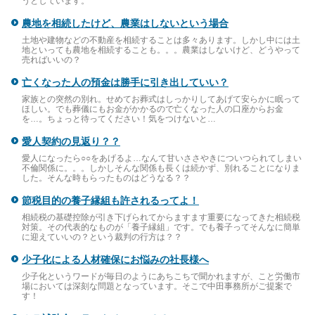
うとしています。
農地を相続したけど、農業はしないという場合
土地や建物などの不動産を相続することは多々あります。しかし中には土
地といっても農地を相続することも。。。農業はしないけど、どうやって
売ればいいの？
亡くなった人の預金は勝手に引き出していい？
家族との突然の別れ。せめてお葬式はしっかりしてあげて安らかに眠って
ほしい。でも葬儀にもお金がかかるので亡くなった人の口座からお金
を…。ちょっと待ってください！気をつけないと…
愛人契約の見返り？？
愛人になったら○○をあげるよ…なんて甘いささやきについつられてしまい
不倫関係に。。。しかしそんな関係も長くは続かず、別れることになりま
した。そんな時もらったものはどうなる？？
節税目的の養子縁組も許されるってよ！
相続税の基礎控除が引き下げられてからますます重要になってきた相続税
対策。その代表的なものが「養子縁組」です。でも養子ってそんなに簡単
に迎えていいの？という裁判の行方は？？
少子化による人材確保にお悩みの社長様へ
少子化というワードが毎日のようにあちこちで聞かれますが、こと労働市
場においては深刻な問題となっています。そこで中田事務所がご提案で
す！