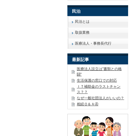
民泊
民泊とは
取扱業務
医療法人・事務長代行
最新記事
医療法人設立は”書類との格
闘”
生活保護の窓口での対応
ＩＴ補助金のラストチャン
ス？？
なぜ一般社団法人がいいの？
相続Ｑ＆Ａ④