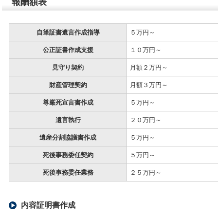
報酬額表
自筆証書遺言作成指導
５万円～
公正証書作成支援
１０万円～
見守り契約
月額２万円～
財産管理契約
月額３万円～
尊厳死宣言書作成
５万円～
遺言執行
２０万円～
遺産分割協議書作成
５万円～
死後事務委任契約
５万円～
死後事務委任業務
２５万円～
内容証明書作成