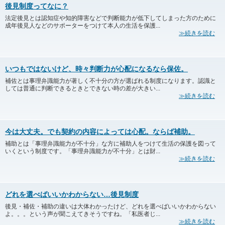
後見制度ってなに？
法定後見とは認知症や知的障害などで判断能力が低下してしまった方のために
成年後見人などのサポーターをつけて本人の生活を保護...
≫続きを読む
いつもではないけど、時々判断力が心配になるなら保佐。
補佐とは事理弁識能力が著しく不十分の方が選ばれる制度になります。認識と
しては普通に判断できるときとできない時の差が大きい...
≫続きを読む
今は大丈夫。でも契約の内容によっては心配。ならば補助。
補助とは「事理弁識能力が不十分」な方に補助人をつけて生活の保護を図って
いくという制度です。「事理弁識能力が不十分」とは財...
≫続きを読む
どれを選べばいいかわからない…後見制度
後見・補佐・補助の違いは大体わかったけど、どれを選べばいいかわからない
よ。。。という声が聞こえてきそうですね。「私医者じ...
≫続きを読む