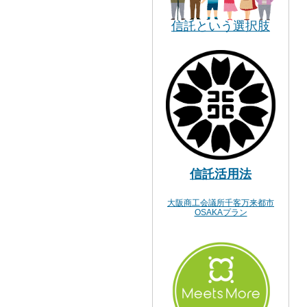
信託という選択肢
信託活用法
大阪商工会議所千客万来都市
OSAKAプラン