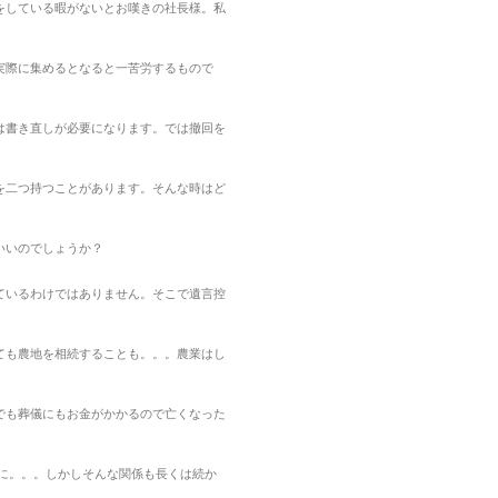
をしている暇がないとお嘆きの社長様。私
実際に集めるとなると一苦労するもので
は書き直しが必要になります。では撤回を
を二つ持つことがあります。そんな時はど
いいのでしょうか？
ているわけではありません。そこで遺言控
ても農地を相続することも。。。農業はし
でも葬儀にもお金がかかるので亡くなった
に。。。しかしそんな関係も長くは続か