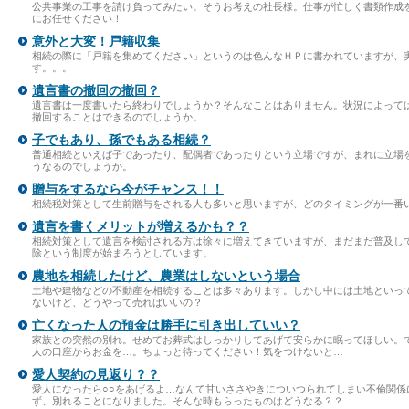
公共事業の工事を請け負ってみたい。そうお考えの社長様。仕事が忙しく書類作成
にお任せください！
意外と大変！戸籍収集
相続の際に「戸籍を集めてください」というのは色んなＨＰに書かれていますが、
す。。。
遺言書の撤回の撤回？
遺言書は一度書いたら終わりでしょうか？そんなことはありません。状況によって
撤回することはできるのでしょうか。
子でもあり、孫でもある相続？
普通相続といえば子であったり、配偶者であったりという立場ですが、まれに立場
うなるのでしょうか。
贈与をするなら今がチャンス！！
相続税対策として生前贈与をされる人も多いと思いますが、どのタイミングが一番
遺言を書くメリットが増えるかも？？
相続対策として遺言を検討される方は徐々に増えてきていますが、まだまだ普及し
除という制度が始まろうとしています。
農地を相続したけど、農業はしないという場合
土地や建物などの不動産を相続することは多々あります。しかし中には土地といっ
ないけど、どうやって売ればいいの？
亡くなった人の預金は勝手に引き出していい？
家族との突然の別れ。せめてお葬式はしっかりしてあげて安らかに眠ってほしい。
人の口座からお金を…。ちょっと待ってください！気をつけないと…
愛人契約の見返り？？
愛人になったら○○をあげるよ…なんて甘いささやきについつられてしまい不倫関係
ず、別れることになりました。そんな時もらったものはどうなる？？