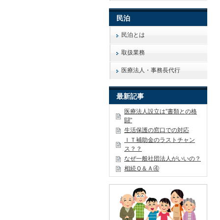
民泊
民泊とは
取扱業務
医療法人・事務長代行
最新記事
医療法人設立は”書類との格
闘”
生活保護の窓口での対応
ＩＴ補助金のラストチャン
ス？？
なぜ一般社団法人がいいの？
相続Ｑ＆Ａ④