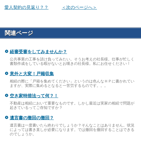
愛人契約の見返り？？
＜次のページへ＞
関連ページ
経審受審をしてみませんか？
公共事業の工事を請け負ってみたい。そうお考えの社長様。仕事が忙しく
書類作成をしている暇がないとお嘆きの社長様。私にお任せください！
意外と大変！戸籍収集
相続の際に「戸籍を集めてください」というのは色んなＨＰに書かれてい
ますが、実際に集めるとなると一苦労するものです。。。
空き家特措法って何？！
不動産は相続において重要なものです。しかし最近は実家の相続で問題が
起きているってご存知ですか？
遺言書の撤回の撤回？
遺言書は一度書いたら終わりでしょうか？そんなことはありません。状況
によっては書き直しが必要になります。では撤回を撤回することはできる
のでしょうか。