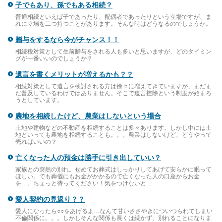
子でもあり、孫でもある相続？
普通相続といえば子であったり、配偶者であったりという立場ですが、ま
れに立場を二つ持つことがあります。そんな時はどうなるのでしょうか。
贈与をするなら今がチャンス！！
相続税対策として生前贈与をされる人も多いと思いますが、どのタイミン
グが一番いいのでしょうか？
遺言を書くメリットが増えるかも？？
相続対策として遺言を検討される方は徐々に増えてきていますが、まだま
だ普及しているわけではありません。そこで遺言控除という制度が始まろ
うとしています。
農地を相続したけど、農業はしないという場合
土地や建物などの不動産を相続することは多々あります。しかし中には土
地といっても農地を相続することも。。。農業はしないけど、どうやって
売ればいいの？
亡くなった人の預金は勝手に引き出していい？
家族との突然の別れ。せめてお葬式はしっかりしてあげて安らかに眠って
ほしい。でも葬儀にもお金がかかるので亡くなった人の口座からお金
を…。ちょっと待ってください！気をつけないと…
愛人契約の見返り？？
愛人になったら○○をあげるよ…なんて甘いささやきについつられてしまい
不倫関係に。。。しかしそんな関係も長くは続かず、別れることになりま