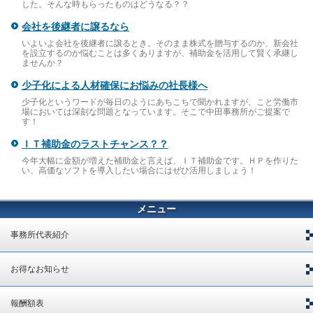
した。そんな時もらったものはどうなる？？
会社を後継者に譲るなら
いよいよ会社を後継者に譲るとき。そのまま株式を贈与するのか、新会社
を設立するのか悩むことは多くありますが、補助金を活用して賢く承継し
ませんか？
少子化による人材確保にお悩みの社長様へ
少子化というワードが毎日のようにあちこちで聞かれますが、こと労働市
場においては深刻な問題となっています。そこで中田事務所がご提案で
す！
ＩＴ補助金のラストチャンス？？
今年大幅に金額が増えた補助金と言えば、ＩＴ補助金です。ＨＰを作りた
い、高価なソフトを導入したい場合にはぜひ活用しましょう！
メニュー
事務所代表紹介
お得なお知らせ
報酬額表