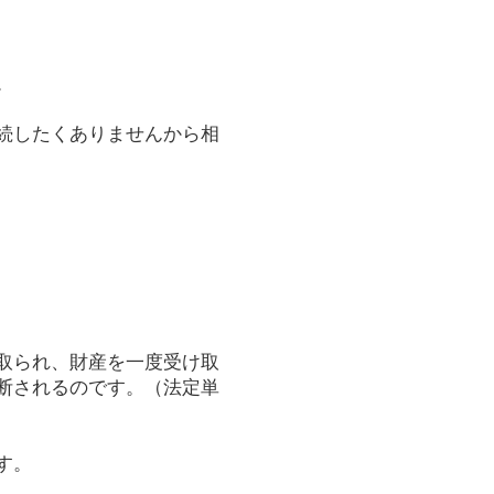
。
続したくありませんから相
取られ、財産を一度受け取
断されるのです。（法定単
す。