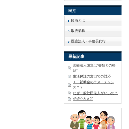
民泊
民泊とは
取扱業務
医療法人・事務長代行
最新記事
医療法人設立は”書類との格
闘”
生活保護の窓口での対応
ＩＴ補助金のラストチャン
ス？？
なぜ一般社団法人がいいの？
相続Ｑ＆Ａ④