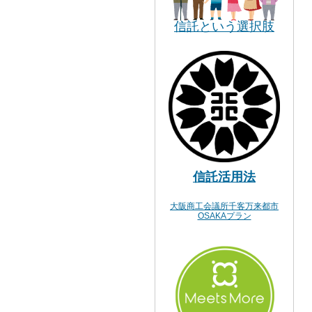
信託という選択肢
信託活用法
大阪商工会議所千客万来都市
OSAKAプラン