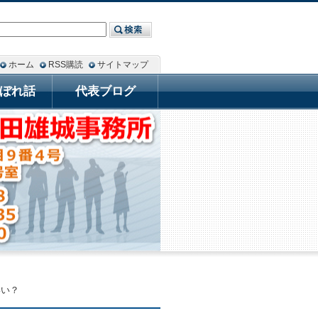
ホーム
RSS購読
サイトマップ
ぼれ話
代表ブログ
いい？